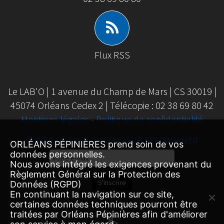
Flux RSS
Le LAB'O | 1 avenue du Champ de Mars | CS 30019 |
45074 Orléans Cedex 2 | Télécopie : 02 38 69 80 42
Mentions légales
-
Politique de confidentialité
SUIVEZ NOTRE CONTENU SUR FEEDBURNER
ORLÉANS PÉPINIÈRES prend soin de vos
données personnelles.
Email
Nous avons intégré les exigences provenant du
Subscription
Règlement Général sur la Protection des
S'inscrire
Données (RGPD)
En continuant la navigation sur ce site,
certaines données techniques pourront être
traitées par Orléans Pépinières afin d'améliorer