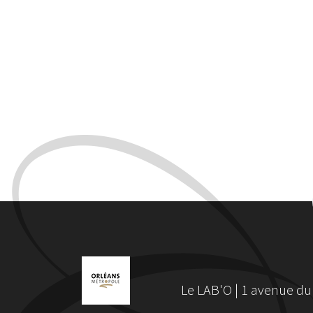
Le LAB'O | 1 avenue du