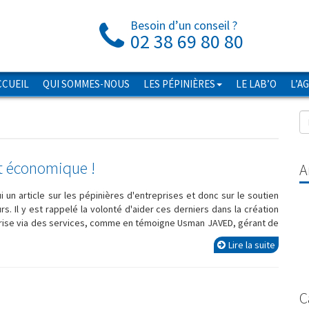
Besoin d’un conseil ?
02 38 69 80 80
CCUEIL
QUI SOMMES-NOUS
LES PÉPINIÈRES
LE LAB’O
L’A
t économique !
A
 un article sur les pépinières d'entreprises et donc sur le soutien
s. Il y est rappelé la volonté d'aider ces derniers dans la création
rise via des services, comme en témoigne Usman JAVED, gérant de
Lire la suite
C