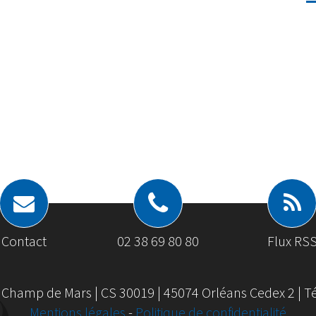
Contact
02 38 69 80 80
Flux RS
 Champ de Mars | CS 30019 | 45074 Orléans Cedex 2 | Tél
Mentions légales
-
Politique de confidentialité