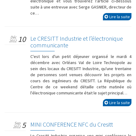
électronique et vous trouverez l'article ci-dessous
suite à une entrevue avec Serge GASNIER, directeur de
ce…
Lire la suite
10
Déc
Le CRESITT Industrie et l’électronique
2012
communicante
C'est lors d'un petit déjeuner organisé le mardi 4
décembre avec Orléans Val de Loire Technopole au
sein des locaux du CRESITT Industrie, qu'une trentaine
de personnes sont venues découvrir les projets en
cours des ingénieurs du CRESITT. La République du
Centre de ce weekend détaille cette matinée où
l'électronique communicante était le sujet principal…
Lire la suite
5
Sep
MINI CONFERENCE NFC du Cresitt
2012
Le Cresitt Industrie organise une mini conférence le