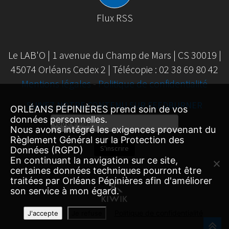
Flux RSS
Le LAB'O | 1 avenue du Champ de Mars | CS 30019 |
45074 Orléans Cedex 2 | Télécopie : 02 38 69 80 42
Mentions légales
-
Politique de confidentialité
SUIVEZ NOTRE CONTENU SUR FEEDBURNER
ORLÉANS PÉPINIÈRES prend soin de vos
données personnelles.
Email
Nous avons intégré les exigences provenant du
Subscription
Règlement Général sur la Protection des
S'inscrire
Données (RGPD)
En continuant la navigation sur ce site,
certaines données techniques pourront être
traitées par Orléans Pépinières afin d'améliorer
son service à mon égard.
Politique de confidentialité
J'accepte
Je refuse