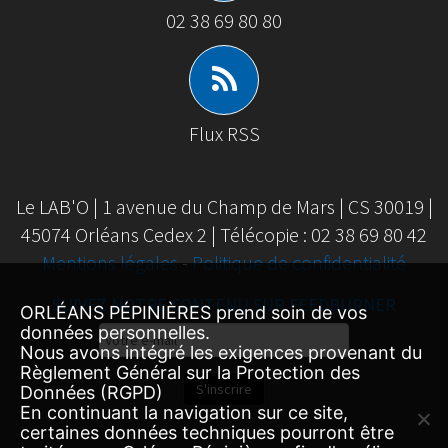
02 38 69 80 80
Flux RSS
Le LAB'O | 1 avenue du Champ de Mars | CS 30019 |
45074 Orléans Cedex 2 | Télécopie : 02 38 69 80 42
Mentions légales
-
Politique de confidentialité
SUIVEZ NOTRE CONTENU SUR FEEDBURNER
ORLÉANS PÉPINIÈRES prend soin de vos
données personnelles.
Email
Nous avons intégré les exigences provenant du
Subscription
Règlement Général sur la Protection des
S'inscrire
Données (RGPD)
En continuant la navigation sur ce site,
certaines données techniques pourront être