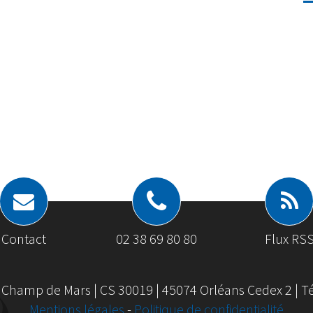
Contact
02 38 69 80 80
Flux RS
 Champ de Mars | CS 30019 | 45074 Orléans Cedex 2 | Tél
Mentions légales
-
Politique de confidentialité