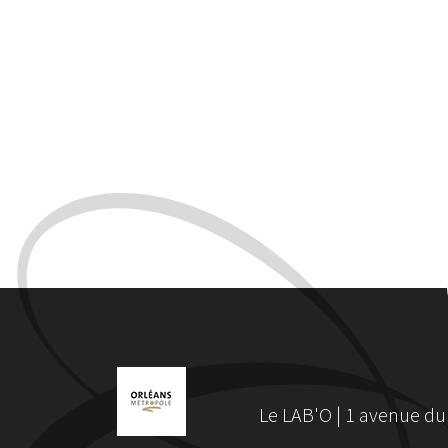
Le LAB'O | 1 avenue du