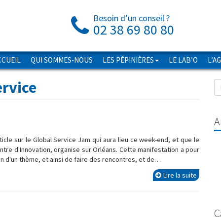
Besoin d’un conseil ?
02 38 69 80 80
CCUEIL
QUI SOMMES-NOUS
LES PÉPINIÈRES
LE LAB’O
L’A
ervice
A
icle sur le Global Service Jam qui aura lieu ce week-end, et que le
ntre d'Innovation, organise sur Orléans. Cette manifestation a pour
n d'un thème, et ainsi de faire des rencontres, et de…
Lire la suite
C