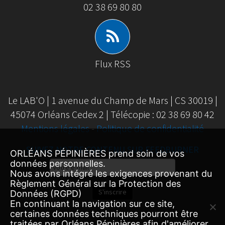
02 38 69 80 80
Flux RSS
Le LAB'O | 1 avenue du Champ de Mars | CS 30019 |
45074 Orléans Cedex 2 | Télécopie : 02 38 69 80 42
Mentions légales
-
Politique de confidentialité
SUIVEZ NOTRE CONTENU SUR FEEDBURNER
ORLÉANS PÉPINIÈRES prend soin de vos
données personnelles.
Email
Nous avons intégré les exigences provenant du
Subscription
Règlement Général sur la Protection des
S'inscrire
Données (RGPD)
En continuant la navigation sur ce site,
certaines données techniques pourront être
traitées par Orléans Pépinières afin d'améliorer