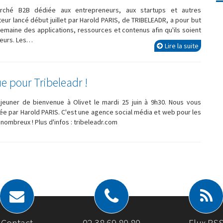
ché B2B dédiée aux entrepreneurs, aux startups et autres
ur lancé début juillet par Harold PARIS, de TRIBELEADR, a pour but
maine des applications, ressources et contenus afin qu'ils soient
leurs. Les…
Lire la suite
e pour Tribeleadr !
jeuner de bienvenue à Olivet le mardi 25 juin à 9h30. Nous vous
ée par Harold PARIS. C'est une agence social média et web pour les
ombreux ! Plus d'infos : tribeleadr.com
Contact
02 38 69 80 80
Flux RS