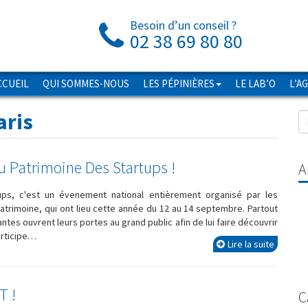
Besoin d’un conseil ?
02 38 69 80 80
CCUEIL
QUI SOMMES-NOUS
LES PÉPINIÈRES
LE LAB’O
L’A
aris
 Patrimoine Des Startups !
A
ps, c'est un évenement national entièrement organisé par les
trimoine, qui ont lieu cette année du 12 au 14 septembre. Partout
tes ouvrent leurs portes au grand public afin de lui faire découvrir
articipe…
Lire la suite
T !
C