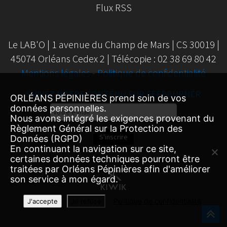
Flux RSS
Le LAB'O | 1 avenue du Champ de Mars | CS 30019 |
45074 Orléans Cedex 2 | Télécopie : 02 38 69 80 42
Mentions légales
-
Politique de confidentialité
SUIVEZ NOTRE CONTENU SUR FEEDBURNER
ORLÉANS PÉPINIÈRES prend soin de vos
données personnelles.
Email
Nous avons intégré les exigences provenant du
Subscription
Règlement Général sur la Protection des
S'inscrire
Données (RGPD)
En continuant la navigation sur ce site,
certaines données techniques pourront être
traitées par Orléans Pépinières afin d'améliorer
son service à mon égard.
Politique de confidentialité
J'accepte
Je refuse