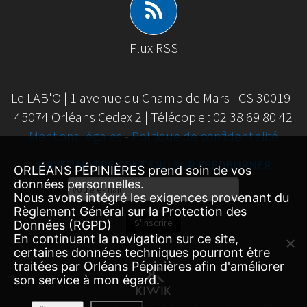
Flux RSS
Le LAB'O | 1 avenue du Champ de Mars | CS 30019 |
45074 Orléans Cedex 2 | Télécopie : 02 38 69 80 42
Mentions légales
-
Politique de confidentialité
SUIVEZ NOTRE CONTENU SUR FEEDBURNER
ORLÉANS PÉPINIÈRES prend soin de vos
données personnelles.
Email
Nous avons intégré les exigences provenant du
Subscription
Règlement Général sur la Protection des
S'inscrire
Données (RGPD)
En continuant la navigation sur ce site,
certaines données techniques pourront être
traitées par Orléans Pépinières afin d'améliorer
son service à mon égard.