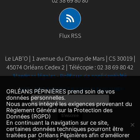
02 38 69 80 80
Flux RSS
Le LAB'O | 1 avenue du Champ de Mars | CS 30019 |
45074 Orléans Cedex 2 | Télécopie : 02 38 69 80 42
Mentions légales
-
Politique de confidentialité
SUIVEZ NOTRE CONTENU SUR FEEDBURNER
ORLÉANS PÉPINIÈRES prend soin de vos
données personnelles.
Email
Nous avons intégré les exigences provenant du
Subscription
Règlement Général sur la Protection des
S'inscrire
Données (RGPD)
En continuant la navigation sur ce site,
certaines données techniques pourront être
traitées par Orléans Pépinières afin d'améliorer