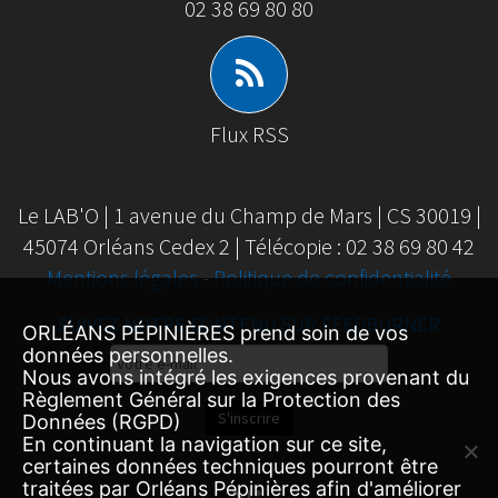
02 38 69 80 80
Flux RSS
Le LAB'O | 1 avenue du Champ de Mars | CS 30019 |
45074 Orléans Cedex 2 | Télécopie : 02 38 69 80 42
Mentions légales
-
Politique de confidentialité
SUIVEZ NOTRE CONTENU SUR FEEDBURNER
ORLÉANS PÉPINIÈRES prend soin de vos
données personnelles.
Email
Nous avons intégré les exigences provenant du
Subscription
Règlement Général sur la Protection des
S'inscrire
Données (RGPD)
En continuant la navigation sur ce site,
certaines données techniques pourront être
traitées par Orléans Pépinières afin d'améliorer