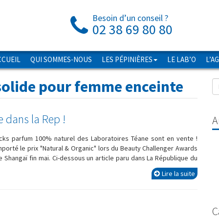
Besoin d’un conseil ?
02 38 69 80 80
CCUEIL
QUI SOMMES-NOUS
LES PÉPINIÈRES
LE LAB’O
L’A
olide pour femme enceinte
 dans la Rep !
A
icks parfum 100% naturel des Laboratoires Téane sont en vente !
orté le prix "Natural & Organic" lors du Beauty Challenger Awards
e Shangaï fin mai. Ci-dessous un article paru dans La République du
Lire la suite
C