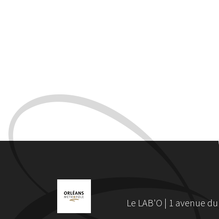
Le LAB'O | 1 avenue du