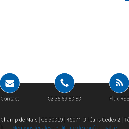
Contact
02 38 69 80 80
Flux RS
 Champ de Mars | CS 30019 | 45074 Orléans Cedex 2 | Tél
Mentions légales
-
Politique de confidentialité