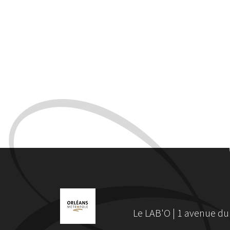
Le LAB'O | 1 avenue du