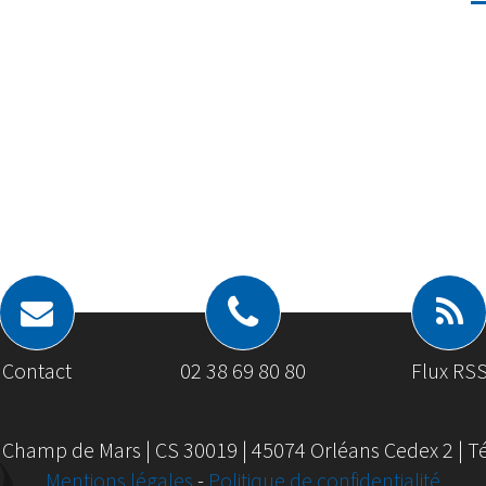
Contact
02 38 69 80 80
Flux RS
 Champ de Mars | CS 30019 | 45074 Orléans Cedex 2 | Tél
Mentions légales
-
Politique de confidentialité