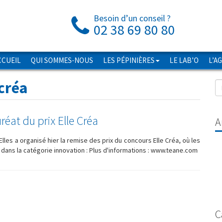
Besoin d’un conseil ?
02 38 69 80 80
CCUEIL
QUI SOMMES-NOUS
LES PÉPINIÈRES
LE LAB’O
L’A
 créa
réat du prix Elle Créa
A
les a organisé hier la remise des prix du concours Elle Créa, où les
ans la catégorie innovation : Plus d'informations : www.teane.com
C