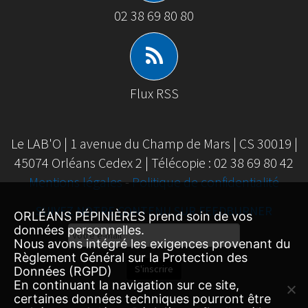
02 38 69 80 80
Flux RSS
Le LAB'O | 1 avenue du Champ de Mars | CS 30019 |
45074 Orléans Cedex 2 | Télécopie : 02 38 69 80 42
Mentions légales
-
Politique de confidentialité
SUIVEZ NOTRE CONTENU SUR FEEDBURNER
ORLÉANS PÉPINIÈRES prend soin de vos
données personnelles.
Email
Nous avons intégré les exigences provenant du
Subscription
Règlement Général sur la Protection des
S'inscrire
Données (RGPD)
En continuant la navigation sur ce site,
certaines données techniques pourront être