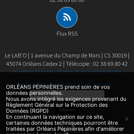
Flux RSS
Le LAB'O | 1 avenue du Champ de Mars | CS 30019 |
45074 Orléans Cedex 2 | Télécopie : 02 38 69 80 42
Mentions légales
-
Politique de confidentialité
SUIVEZ NOTRE CONTENU SUR FEEDBURNER
ORLÉANS PÉPINIÈRES prend soin de vos
données personnelles.
Email
Nous avons intégré les exigences provenant du
Subscription
Règlement Général sur la Protection des
S'inscrire
Données (RGPD)
En continuant la navigation sur ce site,
certaines données techniques pourront être
traitées par Orléans Pépinières afin d'améliorer