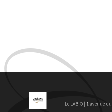
Le LAB'O | 1 avenue du