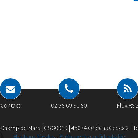
Contact
02 38 69 80 80
Flux RS
 Champ de Mars | CS 30019 | 45074 Orléans Cedex 2 | Tél
Mentions légales
-
Politique de confidentialité