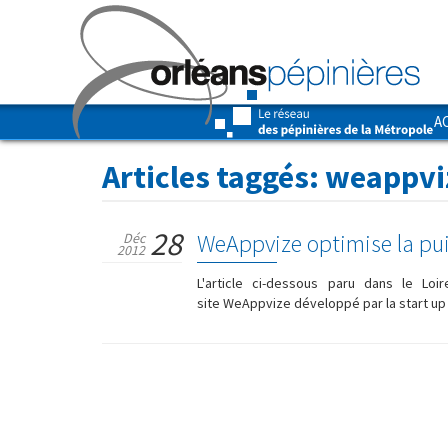
A
Articles taggés:
weappvi
28
WeAppvize optimise la pui
Déc
2012
L'article ci-dessous paru dans le Lo
site WeAppvize développé par la start up