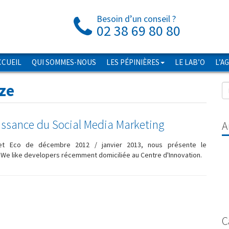
Besoin d’un conseil ?
02 38 69 80 80
CCUEIL
QUI SOMMES-NOUS
LES PÉPINIÈRES
LE LAB’O
L’A
ze
ssance du Social Media Marketing
A
iret Eco de décembre 2012 / janvier 2013, nous présente le
 We like developers récemment domiciliée au Centre d'Innovation.
C