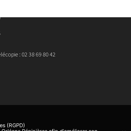
S
écopie : 02 38 69 80 42
ées (RGPD)