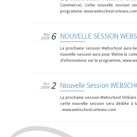
Commerce). Cette nouvelle session ser
programme: www.webschool-orleans.c
6
NOUVELLE SESSION WEB
Mai
2009
La prochaine session Webschool aura lie
nouvelle session aura pour thème la comm
d'informations sur le programme, www.w
2
Nouvelle Session WEBSC
Avr
2009
La prochaine session Webschool Orléans a
cette nouvelle session sera dédiée à l
: www.webschool-orleans.com