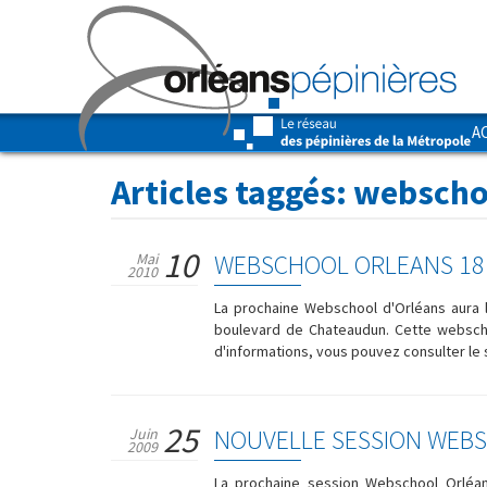
A
Articles taggés:
webscho
10
WEBSCHOOL ORLEANS 18 
Mai
2010
La prochaine Webschool d'Orléans aura 
boulevard de Chateaudun. Cette websch
d'informations, vous pouvez consulter le
25
NOUVELLE SESSION WEB
Juin
2009
La prochaine session Webschool Orléans 