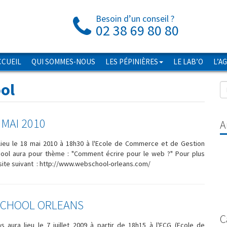
Besoin d’un conseil ?
02 38 69 80 80
CCUEIL
QUI SOMMES-NOUS
LES PÉPINIÈRES
LE LAB’O
L’A
ol
MAI 2010
A
lieu le 18 mai 2010 à 18h30 à l'Ecole de Commerce et de Gestion
ool aura pour thème : "Comment écrire pour le web ?" Pour plus
 site suivant : http://www.webschool-orleans.com/
SCHOOL ORLEANS
C
aura lieu le 7 juillet 2009 à partir de 18h15 à l'ECG (Ecole de