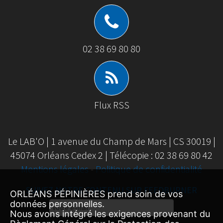
02 38 69 80 80
Flux RSS
Le LAB'O | 1 avenue du Champ de Mars | CS 30019 |
45074 Orléans Cedex 2 | Télécopie : 02 38 69 80 42
Mentions légales
-
Politique de confidentialité
SUIVEZ NOTRE CONTENU SUR FEEDBURNER
ORLÉANS PÉPINIÈRES prend soin de vos
données personnelles.
Email
Nous avons intégré les exigences provenant du
Subscription