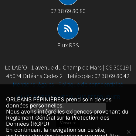
02 38 69 80 80
Flux RSS
Le LAB'O | 1 avenue du Champ de Mars | CS 30019 |
45074 Orléans Cedex 2 | Télécopie : 02 38 69 80 42
Mentions légales
-
Politique de confidentialité
SUIVEZ NOTRE CONTENU SUR FEEDBURNER
ORLÉANS PÉPINIÈRES prend soin de vos
Email
données personnelles.
Nous avons intégré les exigences provenant du
Subscription
Règlement Général sur la Protection des
S'inscrire
Données (RGPD)
En continuant la navigation sur ce site,
certaines données techniques pourront être