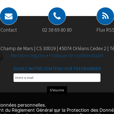
Contact
02 38 69 80 80
Flux RS
 Champ de Mars | CS 30019 | 45074 Orléans Cedex 2 | Tél
Mentions légales
-
Politique de confidentialité
SUIVEZ NOTRE CONTENU SUR FEEDBURNER
Email
Subscription
S'inscrire
onnées personnelles.
nt du Règlement Général sur la Protection des Donn