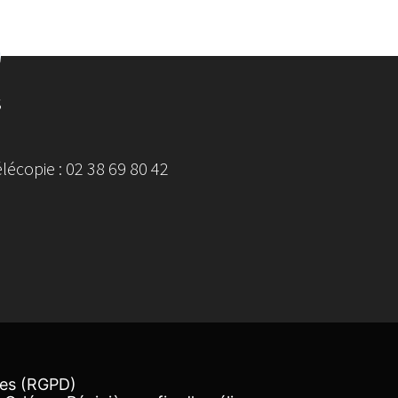
S
écopie : 02 38 69 80 42
ées (RGPD)