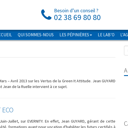
Besoin d’un conseil ?
02 38 69 80 80
CCUEIL
QUI SOMMES-NOUS
LES PÉPINIÈRES
LE LAB’O
L’A
A
Mars – Avril 2013 sur les Vertus de la Green It Attitude. Jean GUYARD
t Jean de la Ruelle intervient à ce sujet.
T ECO
Juin-Juillet, sur EVERNITY. En effet, Jean GUYARD, gérant de cette
C
été, formations ayant pour vocation d'habiliter les futurs certifiés à