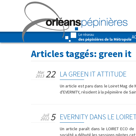
A
Articles taggés:
green it
22
LA GREEN IT ATTITUDE
Mar
2013
Un article est paru dans le Loiret Mag de 
d'EVERNITY, résident à la pépinière de Sain
5
EVERNITY DANS LE LOIRE
Juil
2012
Un article paraît dans le LOIRET ECO de 
société a débuté les sessions pilotes cet 